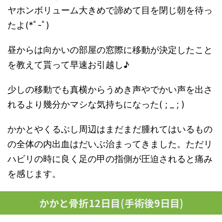
ヤホンボリューム大きめで諦めて目を閉じ朝を待っ
たよ(*ﾟ-ﾟ)
昼からは向かいの部屋の窓際に移動が決定したこと
を教えて貰って早速お引越し♪︎
少しの移動でも真横からうめき声やでかい声を出さ
れるより幾分かマシな気持ちになった( ; _ ; )
かかとやくるぶし周辺はまだまだ腫れてはいるもの
の全体の内出血はだいぶ治まってきました。ただリ
ハビリの時に良く足の甲の指側が圧迫されると痛み
を感じます。
かかと骨折12日目(手術後9日目)