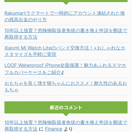
Rakumartラクマートで一時的にアカウント凍結された後
の残高出金のやり方
10年以上放置？危険物取扱者免状の書き換え申請を郵送で
再取得する方法
Xiaomi Mi Watch Liteのバンド交換方法！+おしゃれなカ
スタマイズを手軽に実現
LOOF Waterproof iPhone全面保護！魅力あふれるスマホ
フルカバーケースをご紹介♪
おもちゃを良く壊す猫ちゃんにおススメ！耐久性のあるお
もちゃ
最近のコメント
10年以上放置？危険物取扱者免状の書き換え申請を郵送で
再取得する方法
に
Finance
より